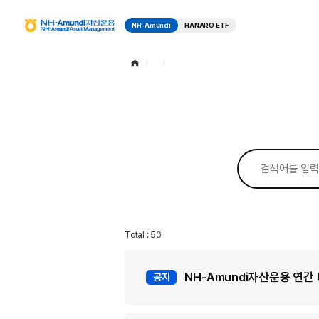
NH-Amundi
HANARO ETF
N
H
-
A
m
u
n
고
d
i
객
자
산
검
운
지
색
용
어
N
원
H
-
A
m
Total : 50
u
n
d
i
NH-Amundi자산운용 연간
공지
A
s
s