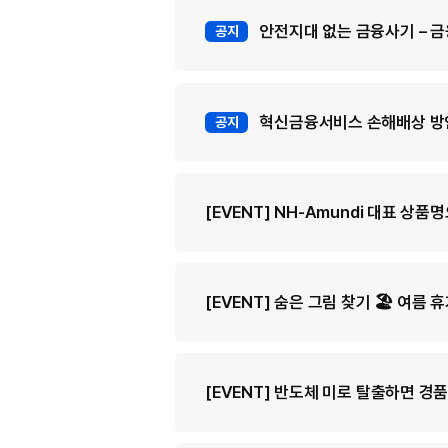
e
t
안전지대 없는 금융사기 – 
공지
M
a
n
a
g
e
혁신금융서비스 손해배상 방안
공지
m
e
n
t
[EVENT] NH-Amundi 대표 상
[EVENT] 숨은 그림 찾기 🏖️ 여
[EVENT] 반도체 미로 탈출하면 경품