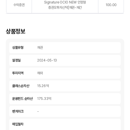
주
Signature OCIO NEW 안정형
로
수익증권
100.00
요
증권모투자신탁[채권-재간
나
보
타
유
낸
종
표
상품정보
목
TOP5
를
상품유형
채권
종
류,
설정일
2024-05-13
종
목
투자지역
해외
명,
비
클래스순자산
15.26억
중
으
운용펀드 순자산
175.33억
로
나
벤치마크
-
타
낸
매입절차
표