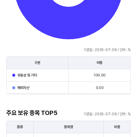
기준일 : 2026-07-09 / 단위 : %
구분
비중
자
유동성 및 기타
100.00
산
구
해외자산
0.00
성
을
구
주요 보유 종목 TOP5
분,
기준일 : 2026-07-09 / 단위 : %
비
중
종류
종목명
비중
으