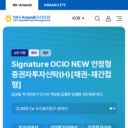
NH-Amundi
HANARO ETF
KOR
(현재
N
언어)
H
상
펀
펀
-
드
드
품
A
찾
시
m
기
각
정
위험등급
투자지역
상품유형
낮은 위험
해외
채권
u
화
n
보
그
Signature OCIO NEW 안정형
d
림
증권자투자신탁(H)[채권-재간접
i
자
형]
산
운
글로벌 투자전문가 3사의 역량을 집중한 맞춤형 자산배분 펀드
용
펀
N
드
H
클
-
래
A
스
투자설명서
간이투자설명서
집합투자규약