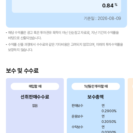
0.84
%
1
개
기준일 : 2026-08-09
월,
3
개
해당 수익률은 광고 혹은 투자권유 목적이 아닌 단순참고 자료로, 지난 기간의 수익률을
바탕으로 산출되었습니다.
월,
수익률 산출 과정에서 수수료와 같은 기타비용은 고려되지 않았으며, 미래의 투자수익률을
6
보장하지 않습니다.
개
월,
1
보수 및 수수료
년,
3
년,
매입할 때
1년동안 투자할 때
5
선취판매수수료
보수총액
년,
설
없음
판매보수
연
정
0.2900%
운용보수
연
이
0.3050%
후
수탁보수
연
로
0.0300%