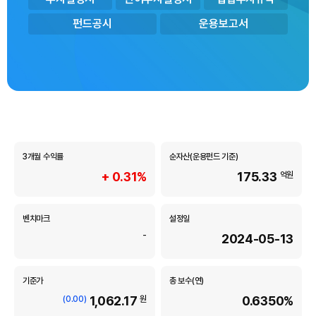
m
u
펀드공시
운용보고서
n
d
i
A
s
s
e
t
3개월 수익률
순자산(운용펀드 기준)
M
a
+ 0.31%
175.33
억원
n
a
벤치마크
설정일
g
e
-
2024-05-13
m
e
기준가
총 보수(연)
n
t
1,062.17
0.6350%
(0.00)
원