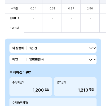
기
수익률
0.04
0.31
0.37
2.56
간
별
벤치마크
-
-
-
-
수
익
초과성과
-
-
-
-
률
을
종
기간
이 상품에
류
(수
투자금액
익
매월
률,
벤
투자하셨다면?
치
마
총 투자금액
평가금액
크,
1,200
1,210
만원
만원
초
과
성
수익률(적립식)
과),