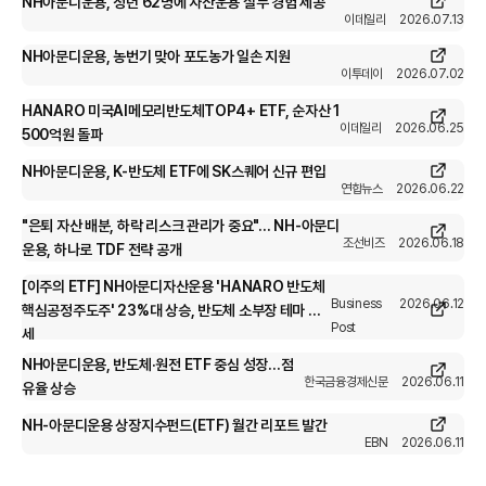
NH아문디운용, 청년 62명에 자산운용 실무 경험 제공
m
이데일리
2026.07.13
u
n
NH아문디운용, 농번기 맞아 포도농가 일손 지원
이투데이
2026.07.02
d
i
HANARO 미국AI메모리반도체TOP4+ ETF, 순자산 1
A
이데일리
2026.06.25
500억원 돌파
s
s
NH아문디운용, K-반도체 ETF에 SK스퀘어 신규 편입
연합뉴스
2026.06.22
e
t
"은퇴 자산 배분, 하락 리스크 관리가 중요"… NH-아문디
M
조선비즈
2026.06.18
운용, 하나로 TDF 전략 공개
a
[이주의 ETF] NH아문디자산운용 'HANARO 반도체
n
Business
2026.06.12
핵심공정주도주' 23%대 상승, 반도체 소부장 테마 강
a
Post
세
g
e
NH아문디운용, 반도체·원전 ETF 중심 성장…점
한국금융경제신문
2026.06.11
m
유율 상승
e
NH-아문디운용 상장지수펀드(ETF) 월간 리포트 발간
n
EBN
2026.06.11
t