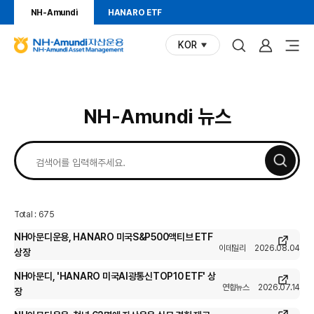
NH-Amundi
HANARO ETF
KOR
(현재
N
언어)
H
-
A
투
NH-Amundi 뉴스
m
u
자
n
검
정
d
색
i
어
보
자
산
Total : 675
운
NH아문디운용, HANARO 미국S&P500액티브 ETF
용
이데일리
2026.08.04
상장
N
H
NH아문디, 'HANARO 미국AI광통신TOP10 ETF' 상
-
연합뉴스
2026.07.14
장
A