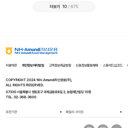
더보기
10
/ 675
N
H
-
이용약관
개인정보처리방침
고객정보취급방침
신용정보활용체제
스튜어드십코드
A
m
COPYRIGHT 2024 NH-Amundi자산운용(주),
u
ALL RIGHTS RESERVED.
n
d
07330 서울특별시 영등포구 국제금융로8길 2, 농협재단빌딩 10층
i
TEL. 02-368-3600
자
산
운
유관기관
패밀리 사이트
용
N