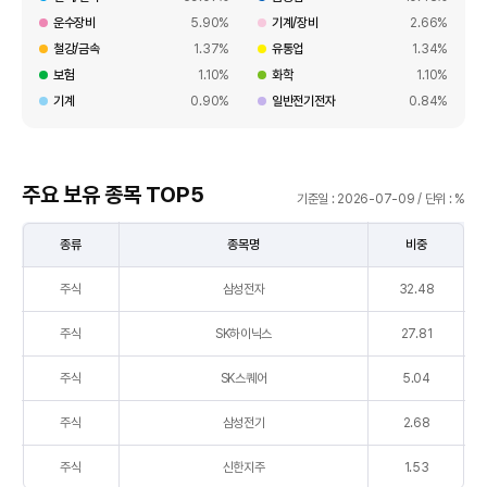
타
운수장비
5.90%
기계/장비
2.66%
낸
철강/금속
1.37%
유통업
1.34%
표
보험
1.10%
화학
1.10%
기계
0.90%
일반전기전자
0.84%
주요 보유 종목 TOP5
기준일 : 2026-07-09 / 단위 : %
종류
종목명
비중
주
주식
삼성전자
32.48
요
보
주식
SK하이닉스
27.81
유
종
주식
SK스퀘어
5.04
목
TOP5
주식
삼성전기
2.68
를
주식
신한지주
1.53
종