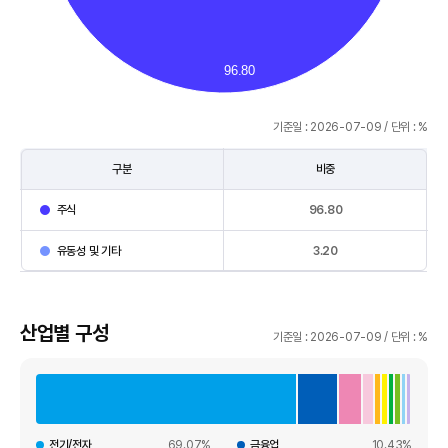
96.80
기준일 : 2026-07-09 / 단위 : %
구분
비중
자
주식
96.80
산
구
유동성 및 기타
3.20
성
을
구
산업별 구성
분,
기준일 : 2026-07-09 / 단위 : %
비
중
으
로
나
전기/전자
69.07%
금융업
10.43%