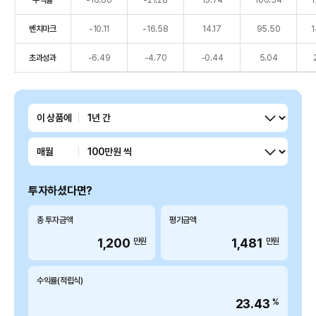
수익률
-16.60
-21.28
13.74
100.54
1
간
별
벤치마크
-10.11
-16.58
14.17
95.50
1
수
익
초과성과
-6.49
-4.70
-0.44
5.04
률
을
종
기간
이 상품에
류
(수
투자금액
익
매월
률,
벤
투자하셨다면?
치
마
총 투자금액
평가금액
크,
1,200
1,481
만원
만원
초
과
성
수익률(적립식)
과),
23.43
%
1