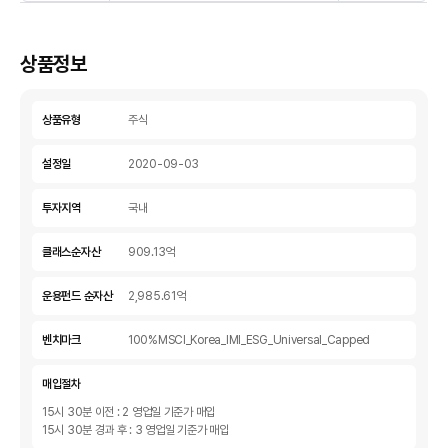
류,
종
목
상품정보
명,
비
중
상품유형
주식
으
로
설정일
2020-09-03
나
타
투자지역
국내
낸
표
클래스순자산
909.13억
운용펀드 순자산
2,985.61억
벤치마크
100%MSCI_Korea_IMI_ESG_Universal_Capped
매입절차
15시 30분 이전 : 2 영업일 기준가 매입
15시 30분 경과 후 : 3 영업일 기준가 매입