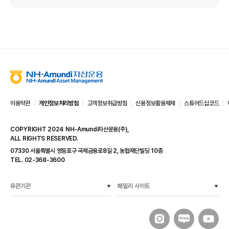
N
H
-
이용약관
개인정보처리방침
고객정보취급방침
신용정보활용체제
스튜어드십코드
A
m
COPYRIGHT 2024 NH-Amundi자산운용(주),
u
ALL RIGHTS RESERVED.
n
d
07330 서울특별시 영등포구 국제금융로8길 2, 농협재단빌딩 10층
i
TEL. 02-368-3600
자
산
운
유관기관
패밀리 사이트
용
N
H
-