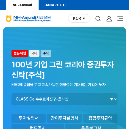
NH-Amundi
HANARO ETF
KOR
(현재
N
언어)
H
상
펀
펀
-
드
드
품
A
찾
시
m
기
각
정
위험등급
투자지역
상품유형
높은 위험
국내
주식
u
화
n
보
그
100년 기업 그린 코리아 증권투자
d
림
신탁[주식]
i
자
ESG에 중점을 두고 지속가능한 성장성이 기대되는 기업에 투자
산
펀
운
드
용
클
N
래
H
스
-
투자설명서
간이투자설명서
집합투자규약
A
펀드공시
운용보고서