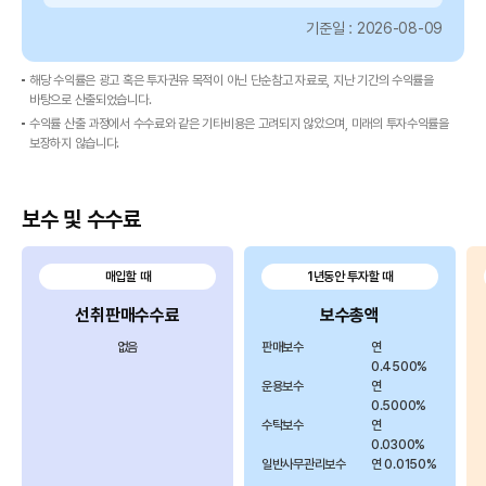
개
기준일 : 2026-08-09
월,
3
개
해당 수익률은 광고 혹은 투자권유 목적이 아닌 단순참고 자료로, 지난 기간의 수익률을
바탕으로 산출되었습니다.
월,
수익률 산출 과정에서 수수료와 같은 기타비용은 고려되지 않았으며, 미래의 투자수익률을
6
보장하지 않습니다.
개
월,
1
보수 및 수수료
년,
3
년,
매입할 때
1년동안 투자할 때
5
선취판매수수료
보수총액
년,
설
없음
판매보수
연
정
0.4500%
운용보수
연
이
0.5000%
후
수탁보수
연
로
0.0300%
구
일반사무관리보수
연 0.0150%
성