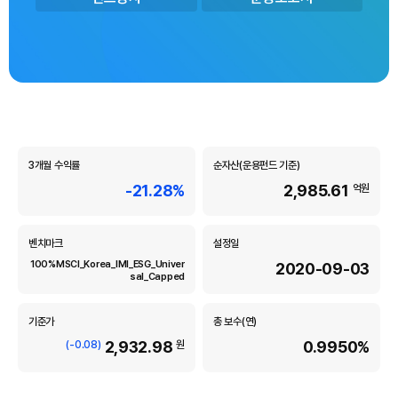
m
u
n
d
i
A
s
s
e
3개월 수익률
순자산(운용펀드 기준)
t
-21.28%
2,985.61
억원
M
a
n
벤치마크
설정일
a
100%MSCI_Korea_IMI_ESG_Univer
2020-09-03
g
sal_Capped
e
m
기준가
총 보수(연)
e
2,932.98
0.9950%
(-0.08)
원
n
t