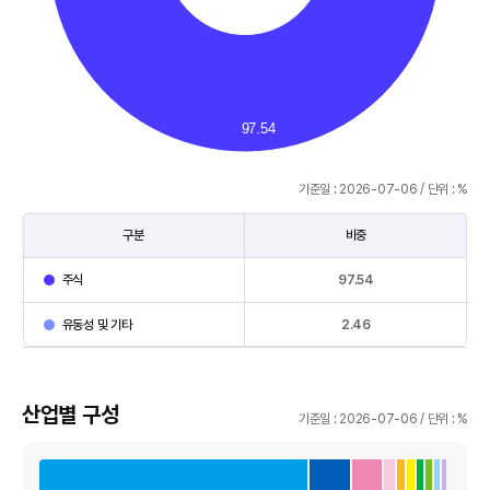
된
표
97.54
기준일 : 2026-07-06 / 단위 : %
구분
비중
자
주식
97.54
산
구
유동성 및 기타
2.46
성
을
구
산업별 구성
분,
기준일 : 2026-07-06 / 단위 : %
비
중
으