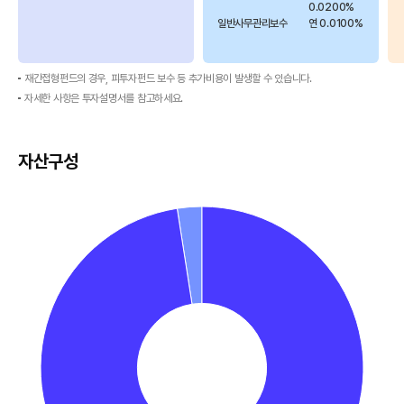
개
0.0200%
일반사무관리보수
연 0.0100%
월,
3
개
재간접형펀드의 경우, 피투자펀드 보수 등 추가비용이 발생할 수 있습니다.
월,
자세한 사항은 투자설명서를 참고하세요.
6
개
월,
자산구성
1
년,
3
년,
5
년,
설
정
이
후
로
구
성