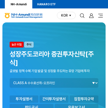
NH-Amundi
HANARO ETF
KOR
(현재
N
언어)
H
상
펀
펀
-
드
드
품
A
찾
시
m
기
각
정
위험등급
상품유형
높은 위험
주식
u
화
n
보
그
성장주도코리아 증권투자신탁[주
d
림
식]
i
자
글로벌 정책 수혜 기업 발굴 및 성장을 주도하는 유망 기업에 투자
산
펀
운
드
용
클
N
래
H
스
-
투자설명서
간이투자설명서
집합투자규약
A
펀드공시
운용보고서