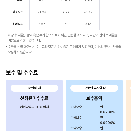
수익률
-24.35
-16.43
26.84
-
간
별
참조지수
-21.80
-14.74
23.72
-
수
익
초과성과
-2.55
-1.70
3.12
-
률
해당 수익률은 광고 혹은 투자권유 목적이 아닌 단순참고 자료로, 지난 기간의 수익률을
을
바탕으로 산출되었습니다.
종
수익률 산출 과정에서 수수료와 같은 기타비용은 고려되지 않았으며, 미래의 투자수익률을
류
보장하지 않습니다.
(수
익
률,
보수 및 수수료
참
조
지
매입할 때
1년동안 투자할 때
수,
선취판매수수료
보수총액
초
과
납입금액의 1.0% 이내
판매보수
연
0.6200%
성
운용보수
연
과),
0.9000%
1
수탁보수
연