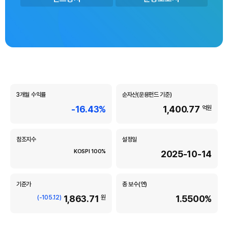
m
u
n
d
i
A
s
s
e
3개월 수익률
순자산(운용펀드 기준)
t
-16.43%
1,400.77
억원
M
a
n
참조지수
설정일
a
KOSPI 100%
2025-10-14
g
e
m
기준가
총 보수(연)
e
1,863.71
1.5500%
(-105.12)
원
n
t