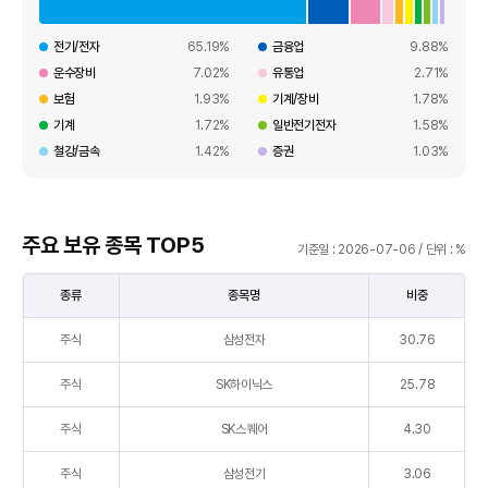
로
나
전기/전자
65.19%
금융업
9.88%
타
운수장비
7.02%
유통업
2.71%
낸
보험
1.93%
기계/장비
1.78%
표
기계
1.72%
일반전기전자
1.58%
철강/금속
1.42%
증권
1.03%
주요 보유 종목 TOP5
기준일 : 2026-07-06 / 단위 : %
종류
종목명
비중
주
주식
삼성전자
30.76
요
보
주식
SK하이닉스
25.78
유
종
주식
SK스퀘어
4.30
목
TOP5
주식
삼성전기
3.06