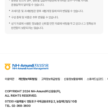
종류형 펀드의 경우, 종류별 집합투자증권에 부과되는 보수･수수료 차이로
운용실적이 달라질 수 있습니다.
과세기준 및 과세방법은 향후 세법개정 등에 따라 변동될 수 있습니다.
구성 종목 및 비중은 추후 변동될 수 있습니다.
상기 자료에 사용된 정보들은 신뢰할 만한 자료에 바탕을 두고 있으나 그 정확성과
완전함이 보장되지는 않습니다.
N
H
-
이용약관
개인정보처리방침
고객정보취급방침
신용정보활용체제
스튜어드십코드
A
m
COPYRIGHT 2024 NH-Amundi자산운용(주),
u
ALL RIGHTS RESERVED.
n
d
07330 서울특별시 영등포구 국제금융로8길 2, 농협재단빌딩 10층
i
TEL. 02-368-3600