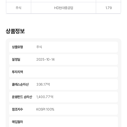
를
주식
HD현대중공업
1.79
종
류,
종
목
상품정보
명,
비
중
상품유형
주식
으
로
설정일
2025-10-14
나
타
투자지역
낸
표
클래스순자산
336.17억
운용펀드 순자산
1,400.77억
참조지수
KOSPI 100%
매입절차