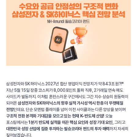
m
u
n
d
i
A
s
s
e
t
M
a
n
삼성전자와 SK하이닉스 2027년 합산 영업이익 전망치가 약 843조 원?!*
a
지난 5월 15일 장중 코스피가 8,000포인트 돌파 직후, 2거래일 연속 매도
g
사이드카 발동까지. 이처럼 혼란스러운 구간에서도 그간 지수 상승의 원동력이
e
되어온
삼성전자와 SK하이닉스의 향후 실적 가시성 역시 한층 더 뚜렷해질
m
전망
인데요. 단순 모멘텀 플레이를 넘어 이전 사이클과는 다른 양상을 보이며
e
구조적 전환 본격화 기대감을 모으고 있는 현재 K-반도체 산업!
오늘
포스팅에서는
1분기 반도체 실적을 이끈 핵심 요인과 성장 기대 요인
, 그리고
n
대한민국 성장 산업에 집중 투자하는 필승코리아 펀드의 투자 매력
까지 자세히
t
짚어보겠습니다.