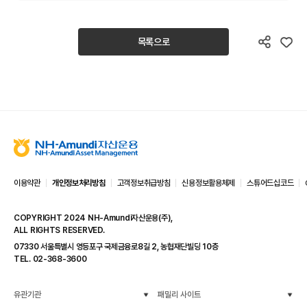
목록으로
N
H
-
이용약관
개인정보처리방침
고객정보취급방침
신용정보활용체제
스튜어드십코드
A
m
COPYRIGHT 2024 NH-Amundi자산운용(주),
u
ALL RIGHTS RESERVED.
n
d
07330 서울특별시 영등포구 국제금융로8길 2, 농협재단빌딩 10층
i
TEL. 02-368-3600
자
산
운
유관기관
패밀리 사이트