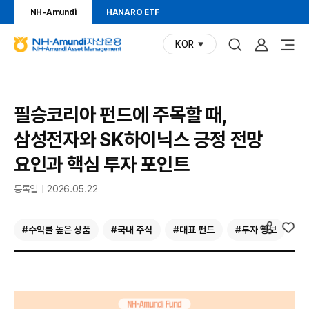
NH-Amundi
HANARO ETF
KOR
(현재
N
언어)
H
-
A
투
N
필승코리아 펀드에 주목할 때,
m
H
u
자
삼성전자와 SK하이닉스 긍정 전망
-
n
A
정
요인과 핵심 투자 포인트
d
m
i
보
u
등록일
2026.05.22
자
n
산
d
운
#수익률 높은 상품
#국내 주식
#대표 펀드
#투자 정보
i
관련
공유
관심등록
용
P
태그
N
i
H
c
-
k
A