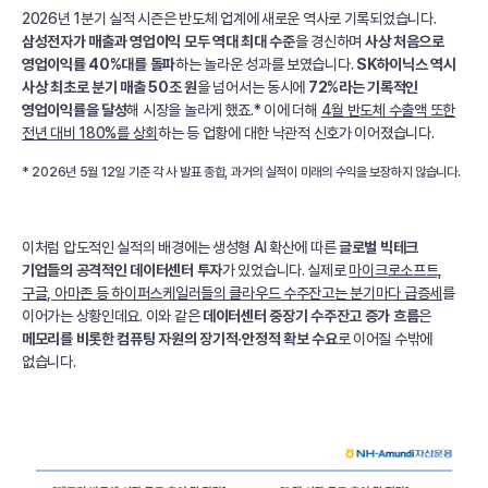
2026년 1분기 실적 시즌은 반도체 업계에 새로운 역사로 기록되었습니다.
삼성전자가 매출과 영업이익 모두 역대 최대 수준
을 경신하며
사상 처음으로
영업이익률 40%대를 돌파
하는 놀라운 성과를 보였습니다.
SK하이닉스 역시
사상 최초로 분기 매출 50조 원
을 넘어서는 동시에
72%라는 기록적인
영업이익률을 달성
해 시장을 놀라게 했죠.* 이에 더해
4월 반도체 수출액 또한
전년 대비 180%를 상회
하는 등 업황에 대한 낙관적 신호가 이어졌습니다.
* 2026년 5월 12일 기준 각 사 발표 종합, 과거의 실적이 미래의 수익을 보장하지 않습니다.
이처럼 압도적인 실적의 배경에는 생성형 AI 확산에 따른
글로벌 빅테크
기업들의 공격적인 데이터센터 투자
가 있었습니다. 실제로
마이크로소프트,
구글, 아마존 등 하이퍼스케일러들의 클라우드 수주잔고는 분기마다 급증세
를
이어가는 상황인데요. 이와 같은
데이터센터 중장기 수주잔고 증가 흐름
은
메모리를 비롯한 컴퓨팅 자원의 장기적·안정적 확보 수요
로 이어질 수밖에
없습니다.