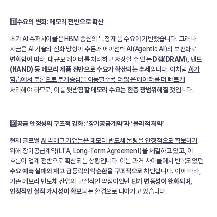
1️⃣수요의 변화: 메모리 전반으로 확산
초기 AI 슈퍼사이클은 HBM 중심의 특정 제품 수요에 기반했습니다. 그러나
지금은 AI 기술의 진화 방향이 추론과 에이전틱 AI(Agentic AI)의 보편화로
변화함에 따라, 대규모 데이터를 처리하고 저장할 수 있는
D램(DRAM), 낸드
(NAND) 등 메모리 제품 전반으로 수요가 확산되는 추세
입니다. 이처럼
AI가
학습에서 추론으로 무게중심을 이동할수록 더 많은 데이터를 더 빠르게
처리
해야 하므로, 이를 뒷받침할
메모리 수요는 한층 광범위해질 것
입니다.
2️⃣공급 안정성의 구조적 강화: ‘장기공급계약’과 ‘물리적 제약’
현재
글로벌
AI 빅테크 기업들은 메모리 반도체 물량을 안정적으로 확보하기
위해 장기공급계약(LTA, Long-Term Agreement)을 체결
하고 있고, 이
흐름이 업계 전반으로 확산되는 상황입니다. 이는 과거 사이클에서 반복되었던
수요 예측 실패와 재고 급등락의 악순환을 구조적으로 차단
합니다. 이에 따라,
기존 메모리 반도체 산업의 고질적인 약점이었던
단기 변동성이 완화되며,
안정적인 실적 가시성이 확보
되는 환경으로 나아가고 있습니다.