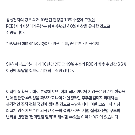
삼성전자의 경우
과거 10년간 연평균 13% 수준에 그쳤던
ROE(자기자본이익률)*
는
향후 수년간 40% 이상을 유지할 것
으로
전망됩니다.
* ROE(Return on Equity): 자기자본이익률, 순이익/자기자본x100
SK하이닉스 역시
과거 10년간 연평균 19% 수준의 ROE
가
향후 수년간 66%
이상에 도달할 것
으로 기대되는 상황입니다.
이러한 상황을 토대로 분석해 보면, 이제 국내 반도체 기업들은 단순한 성장을
넘어 탄탄한
수익성을 확보하고 나아가 안정적인 주주환원까지 확대하는
본격적인 질적 전환 국면에 접어들 것
으로 판단됩니다. 이번 코스피의 사상
최고치 경신이 단순한 외국인 수급의 결과가 아닌
기업 실적과 산업 구조의
변화를 반영한 ‘펀더멘털 랠리’로 해석할 수 있는 이유
가 여기에 있습니다.